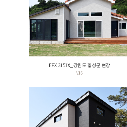
EFX 3151X_강원도 횡성군 현장
V16