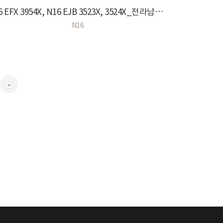
V16 EFX 3954X, N16 EJB 3523X, 3524X_전라남도 목포..
N16