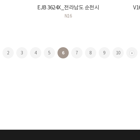
EJB 3624X_전라남도 순천시
N16
2
3
4
5
6
7
8
9
10