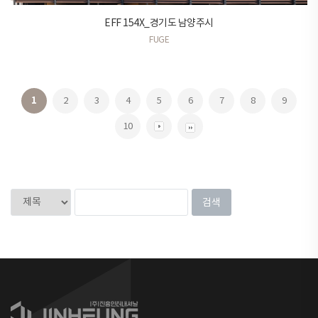
EFF 154X_경기도 남양주시
FUGE
1
2
3
4
5
6
7
8
9
10