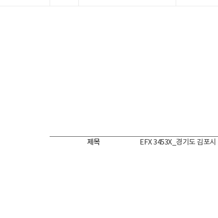
제목
EFX 3453X_경기도 김포시